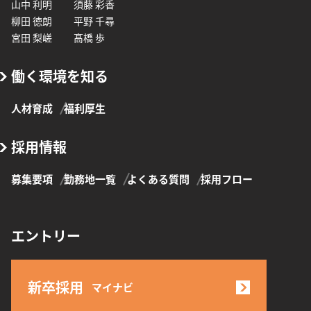
山中 利明
須藤 彩香
柳田 徳朗
平野 千尋
宮田 梨嵯
髙橋 歩
働く環境を知る
人材育成
福利厚生
採用情報
募集要項
勤務地一覧
よくある質問
採用フロー
エントリー
新卒採用
マイナビ